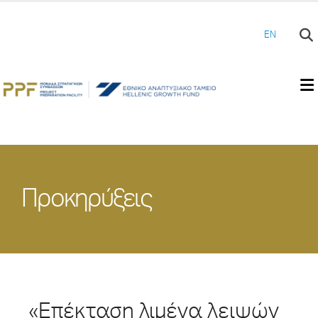
EN
Προκηρύξεις
«Επέκταση λιμένα λειψών