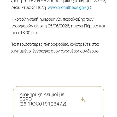
χρήση του Ε.Σ.Η.ΔΗ.Σ. (συστημικός αριθμός 220943)
(Διαδικτυακή Πύλη:
www.promitheus.gov.gr
).
Η καταληκτική ημερομηνία παραλαβής των
προσφορών είναι η 25/06/2026, ημέρα Πέμπτη και
ώρα 13:00 μ.μ.
Για περισσότερες πληροφορίες, ανατρέξτε στα
συνημμένα έγγραφα στον ανωτέρω σύνδεσμο.
Διακήρυξη Λειψοί με
ESPD
(26PROC019128472)