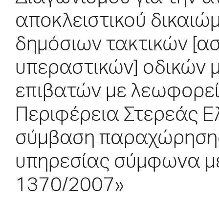
αποκλειστικού δικαιώ
δημόσιων τακτικών [ασ
υπεραστικών] οδικών
επιβατών με λεωφορεί
Περιφέρεια Στερεάς Ε
σύμβαση παραχώρηση
υπηρεσίας σύμφωνα με
1370/2007»