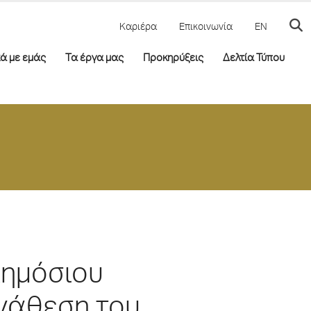
Καριέρα
Επικοινωνία
EN
κά με εμάς
Τα έργα μας
Προκηρύξεις
Δελτία Τύπου
Δημόσιου
ανάθεση του